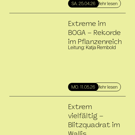
Mehr lesen
SA. 25.04.26
Extreme im
BOGA – Rekorde
im Pflanzenreich
Leitung: Katja Rembold
Mehr lesen
MO. 11.05.26
Extrem
vielfältig –
Blitzquadrat im
Wallis