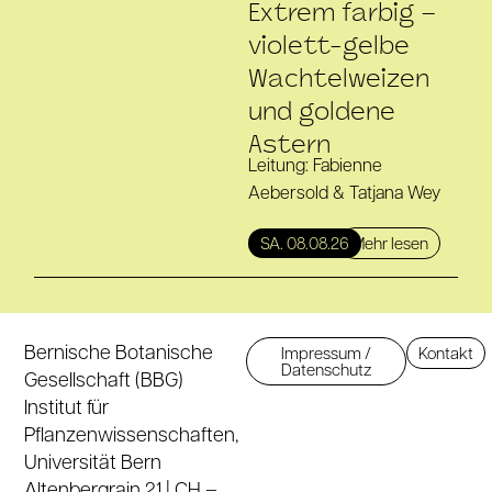
Extrem farbig –
violett-gelbe
Wachtelweizen
und goldene
Astern
Leitung: Fabienne
Aebersold & Tatjana Wey
Mehr lesen
SA. 08.08.26
Bernische Botanische
Impressum /
Kontakt
Datenschutz
Gesellschaft (BBG)
Institut für
Pflanzenwissenschaften,
Universität Bern
Altenbergrain 21 | CH –